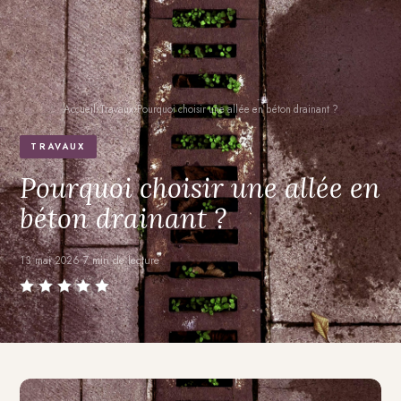
Accueil
›
Travaux
›
Pourquoi choisir une allée en béton drainant ?
TRAVAUX
Pourquoi choisir une allée en
béton drainant ?
13 mai 2026
·
7 min de lecture