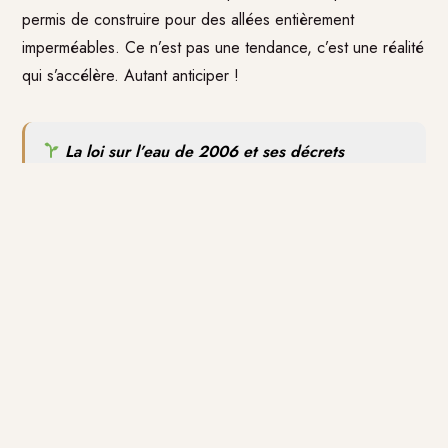
permis de construire pour des allées entièrement
imperméables. Ce n’est pas une tendance, c’est une réalité
qui s’accélère. Autant anticiper !
La loi sur l’eau de 2006 et ses décrets
d’application obligent les aménageurs à gérer les
eaux pluviales à la parcelle.
En clair : ce qui tombe
sur votre terrain doit, autant que possible, rester sur
votre terrain.
Les avantages concrets d’une
allée de garage
perméable
sont multiples :
Zéro flaque en surface après une pluie